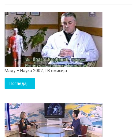
Маду – Наука 2002, ТВ емисија
Погледај…