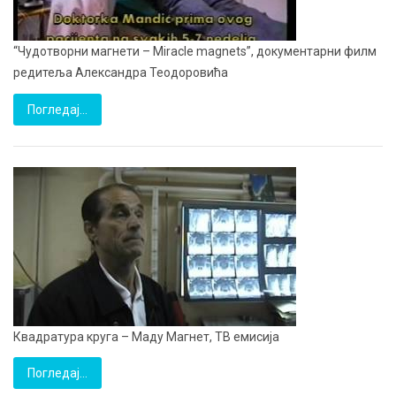
“Чудотворни магнети – Miracle magnets”, документарни филм
редитеља Александра Теодоровића
Погледај…
Квадратура круга – Маду Магнет, ТВ емисија
Погледај…